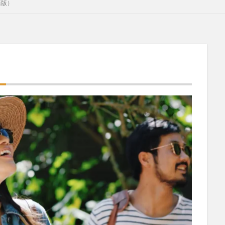
語版）
）